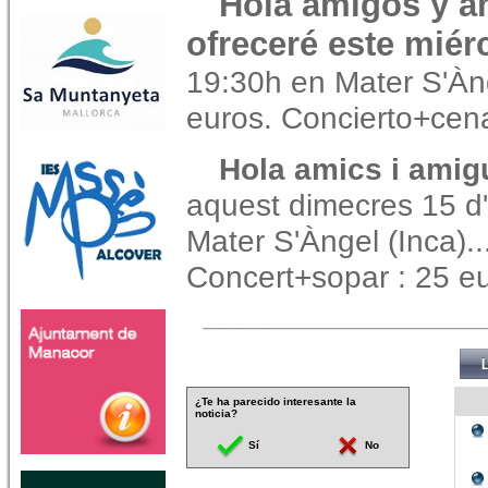
Hola amigos y a
ofreceré este miér
19:30h en Mater S'Ànge
euros. Concierto+cen
Hola amics i amigu
aquest dimecres 15 d'
Mater S'Àngel (Inca)..
Concert+sopar : 25 eu
¿Te ha parecido interesante la
noticia?
Sí
No