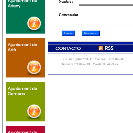
Nombre :
Comentario:
C/ Juan Segura Nº 8, 1º - Manacor - Illes Balears
Teléfono: 971 84 45 89 - Móvil: 606 44 29 76