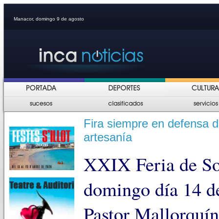
Manacor, domingo 9 de agosto
Fira siempre en defensa de
artesanía
XXIX Feria de So
domingo día 14 de
Pastor Mallorquín,