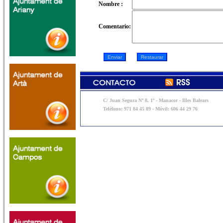
Nombre :
Comentario:
C/ Juan Segura Nº 8, 1º - Manacor - Illes Balears
Teléfono: 971 84 45 89 - Móvil: 606 44 29 76