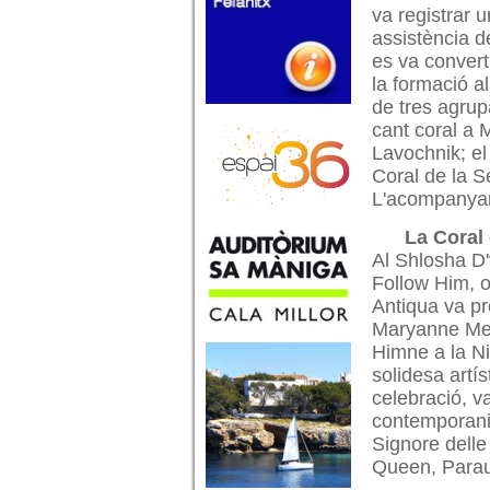
va registrar 
assistència d
es va convert
la formació a
de tres agrup
cant coral a 
Lavochnik; el
Coral de la S
L'acompanyam
La Coral
Al Shlosha D'
Follow Him, of
Antiqua va pr
Maryanne Mes
Himne a la Ni
solidesa artí
celebració, v
contemporani 
Signore delle
Queen, Parau