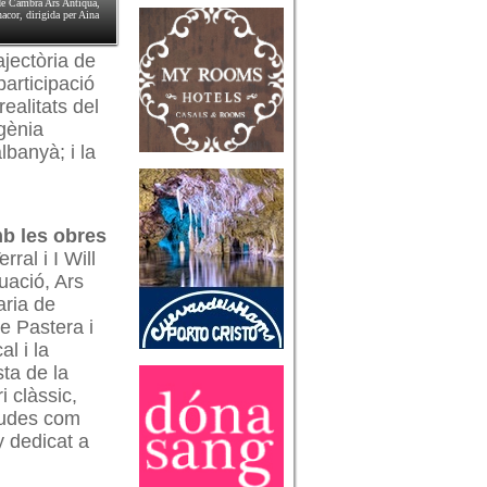
 de Cambra Ars Antiqua,
acor, dirigida per Aina
ajectòria de
participació
ealitats del
ugènia
lbanyà; i la
mb les obres
ral i I Will
nuació, Ars
aria de
de
Pastera i
l i la
sta de la
 clàssic,
gudes com
y dedicat a