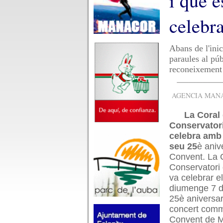
i que e
celebr
Abans de l'inic
paraules al púb
reconeixement
AGENCIA MANAC
La Coral 
Conservator
celebra amb 
seu 25
è aniv
Convent. La C
Conservatori
va celebrar e
diumenge 7 d
25è aniversa
concert comm
Convent de 