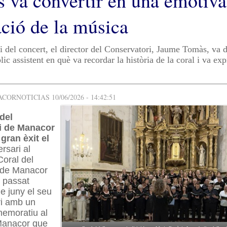
s va convertir en una emotiva
ació de la música
i del concert, el director del Conservatori, Jaume Tomàs, va d
lic assistent en què va recordar la història de la coral i va exp
ORNOTICIAS 10/06/2026 - 14:42:51
del
i de Manacor
gran èxit el
ersari al
oral del
 de Manacor
l passat
e juny el seu
ri amb un
emoratiu al
Manacor que