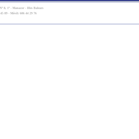
º 8, 1º - Manacor - Illes Balears
 45 89 - Móvil: 606 44 29 76