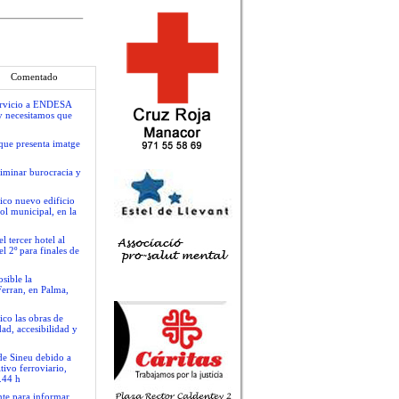
Comentado
servicio a ENDESA
y necesitamos que
que presenta imatge
liminar burocracia y
ico nuevo edificio
ol municipal, en la
 tercer hotel al
l 2º para finales de
sible la
Ferran, en Palma,
ico las obras de
ad, accesibilidad y
 de Sineu debido a
tivo ferroviario,
.44 h
nte para informar