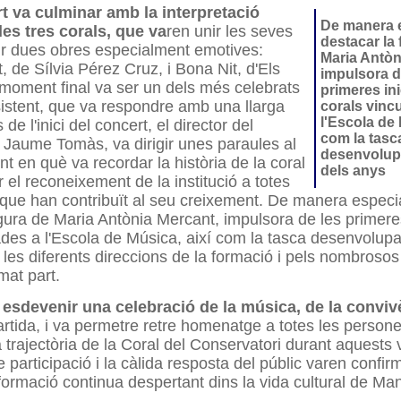
t va culminar amb la interpretació
De manera e
les tres corals, que va
ren unir les seves
destacar la 
ir dues obres especialment emotives:
Maria Antòn
, de Sílvia Pérez Cruz, i Bona Nit, d'Els
impulsora d
moment final va ser un dels més celebrats
primeres ini
sistent, que va respondre amb una llarga
corals vinc
l'Escola de 
de l'inici del concert, el director del
com la tasc
 Jaume Tomàs, va dirigir unes paraules al
desenvolupa
nt en què va recordar la història de la coral
dels anys
 el reconeixement de la institució a totes
que han contribuït al seu creixement. De manera especia
igura de Maria Antònia Mercant, impulsora de les primeres
ades a l'Escola de Música, així com la tasca desenvolupad
 les diferents direccions de la formació i pels nombrosos
mat part.
a esdevenir una celebració de la música, de la convi
rtida, i va permetre retre homenatge a totes les person
a trajectòria de la Coral del Conservatori durant aquests v
e participació i la càlida resposta del públic varen confir
ormació continua despertant dins la vida cultural de Ma