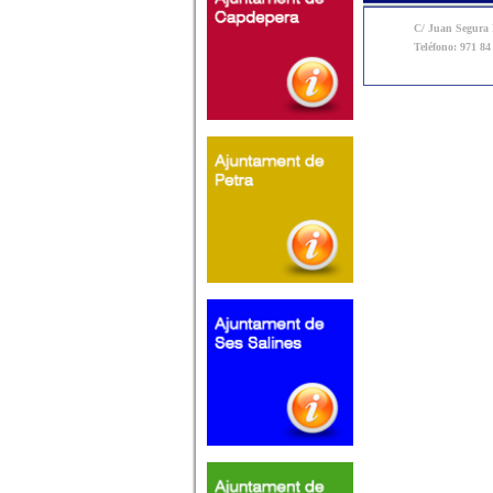
C/ Juan Segura N
Teléfono: 971 84