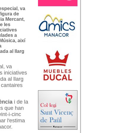
special, va
figura de
ia Mercant,
e les
ciatives
ulades a
Música, així
a
da al llarg
l, va
 iniciatives
a al llarg
 cantaires
vència
i de la
es que han
int-i-cinc
mar l'estima
nacor.