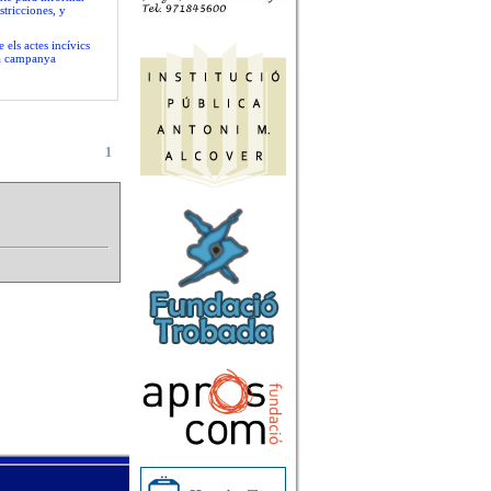
stricciones, y
 els actes incívics
va campanya
1