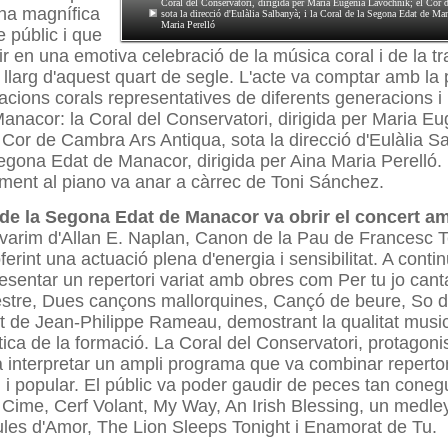
Coral del Conservatori, dirigida per Maria Eugènia Lavochnik; el Cor
una magnífica
sota la direcció d'Eulàlia Salbanyà; i la Coral de la Segona Edat de Man
Maria Perelló
e públic i que
ir en una emotiva celebració de la música coral i de la tr
l llarg d'aquest quart de segle. L'acte va comptar amb la 
acions corals representatives de diferents generacions i r
Manacor: la Coral del Conservatori, dirigida per Maria E
 Cor de Cambra Ars Antiqua, sota la direcció d'Eulàlia Sa
egona Edat de Manacor, dirigida per Aina Maria Perelló.
ent al piano va anar a càrrec de Toni Sánchez.
 de la Segona Edat de Manacor va obrir el concert a
varim d'Allan E. Naplan, Canon de la Pau de Francesc Ter
erint una actuació plena d'energia i sensibilitat. A conti
esentar un repertori variat amb obres com Per tu jo cant
tre, Dues cançons mallorquines, Cançó de beure, So 
t de Jean-Philippe Rameau, demostrant la qualitat musica
stica de la formació. La Coral del Conservatori, protagoni
a interpretar un ampli programa que va combinar repertori
i popular. El públic va poder
gaudir de peces tan cone
 Cime, Cerf Volant, My Way, An Irish Blessing, un medle
les d'Amor, The Lion Sleeps Tonight i Enamorat de Tu.