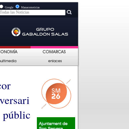
Google
Manacornoticias
cor
versari
 públic