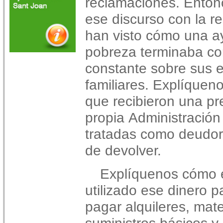
reclamaciones. Enton
ese discurso
con la r
han visto cómo una a
pobreza
terminaba co
constante sobre sus
familiares.
Explíquen
que recibieron una pr
propia
Administració
tratadas como deudor
de
devolver.
Explíquenos cómo 
utilizado ese dinero p
pagar
alquileres, mat