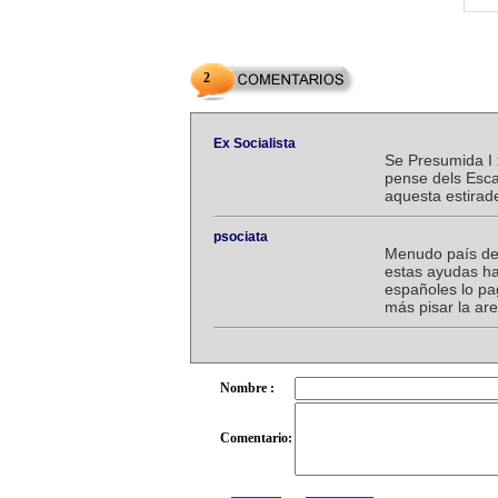
2
Ex Socialista
Se Presumida I 
pense dels Esca
aquesta estirad
psociata
Menudo país de
estas ayudas ha
españoles lo pa
más pisar la ar
Nombre :
Comentario: