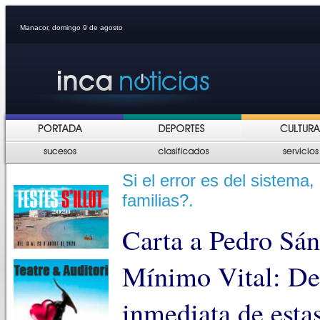
Manacor, domingo 9 de agosto
Si el error es del sistema,
familias?.
Carta a Pedro Sán
Mínimo Vital: De
inmediata de esta